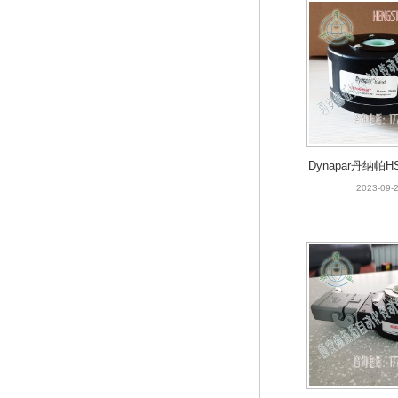
Dynapar丹纳帕HS
4P7增量型
2023-09-