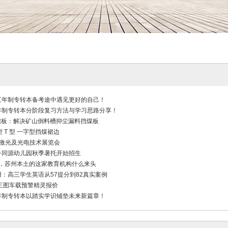
五年制专转本备考途中遇见更好的自己！
年制专转本分阶段复习方法与学习思路分享！
溢裙板：解决矿山倒料槽抑尘漏料挡煤板
型 T 型 一字型挡煤裙边
 用激光及光电技术展览会
鲁同源幼儿园秋季暑托开始招生
1分，苏州本土的这家教育机构什么来头
：高三学生英语从57提分到82真实案例
 三图车载预警精灵报价
年制专转本以踏实学识铺垫未来新篇章！