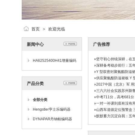
首页
欢迎光临
>
新闻中心
广告推荐
»坚守初心持续深耕，在
HA62525400H41增量编码
»深耕备考稳步前行：五
器亨士乐HENGSTLER
»Y 型双密封聚氨酯防
»供应聚氨酯防溢裙板 Y 
产品分类
»2027中国（北京）军
»三六六社会实践苏州新
»中考711分，高考68
全部分类
»一对一补课到底有没有用
Hengstler亨士乐编码器
»山西车道级定位预警盒
»默默蓄力沉淀自我：五
DYNAPAR丹纳帕编码器