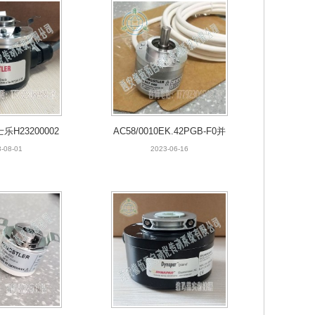
亨士乐H23200002
AC58/0010EK.42PGB-F0并
增量编码器
口光电编码器
-08-01
2023-06-16