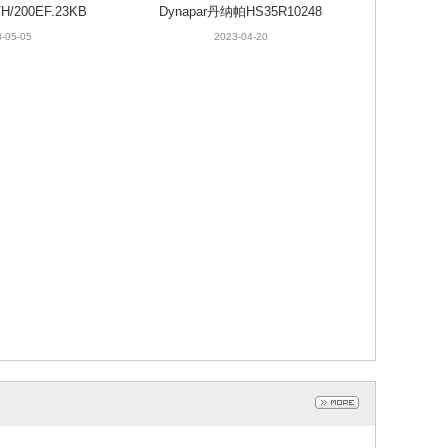
H/200EF.23KB
Dynapar丹纳帕HS35R10248
量编码器
547增量编码器
-05-05
2023-04-20