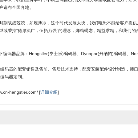
户遍布全国各地。
时刻战战兢兢，如履薄冰，这个时代发展太快，我们唯恐不能给客户提供
继续秉持“德厚流广，伍拓乃强”的理念，殚精竭虑，精益求精，和我们的
)旗下编码器品牌：Hengstler(亨士乐)编码器、Dynapar(丹纳帕)编码器、No
/编码器的配套销售及售前、售后技术支持，配套安装配件设计制造，接口
/编码器定制。
n-hengstler.com/ [
详细介绍
]