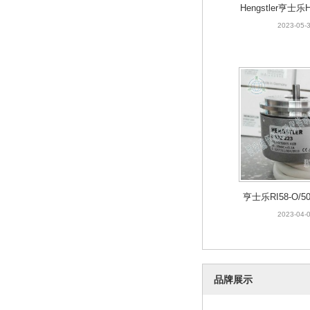
Hengstler亨士乐H
PAP编
2023-05-
亨士乐RI58-O/50
增量编码
2023-04-
品牌展示