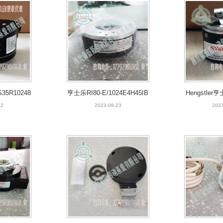
35R10248
亨士乐RI80-E/1024E4H45IB
Hengstler
编码器
空心轴编码器
253M
22
2023-08-23
2023