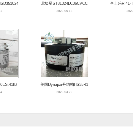
SD351024
北极星ST81024LC06CVCC
亨士乐RI41-T
码器
重载磁性编码器
-G增
31
2023-05-18
2023
0ES.41IB
美国Dynapar丹纳帕HS35R1
器
0245172增量编码器
04
2023-03-22