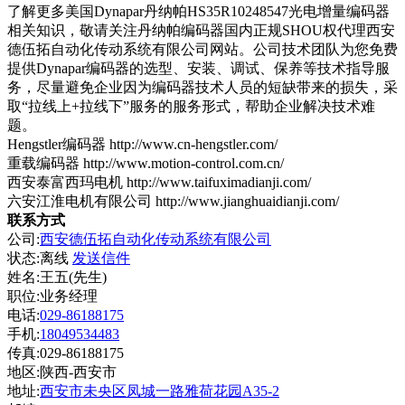
了解更多美国Dynapar丹纳帕HS35R10248547光电增量编码器
相关知识，敬请关注丹纳帕编码器国内正规SHOU权代理西安
德伍拓自动化传动系统有限公司网站。公司技术团队为您免费
提供Dynapar编码器的选型、安装、调试、保养等技术指导服
务，尽量避免企业因为编码器技术人员的短缺带来的损失，采
取“拉线上+拉线下”服务的服务形式，帮助企业解决技术难
题。
Hengstler编码器 http://www.cn-hengstler.com/
重载编码器 http://www.motion-control.com.cn/
西安泰富西玛电机 http://www.taifuximadianji.com/
六安江淮电机有限公司 http://www.jianghuaidianji.com/
联系方式
公司:
西安德伍拓自动化传动系统有限公司
状态:
离线
发送信件
姓名:王五(先生)
职位:业务经理
电话:
029-86188175
手机:
18049534483
传真:029-86188175
地区:陕西-西安市
地址:
西安市未央区凤城一路雅荷花园A35-2