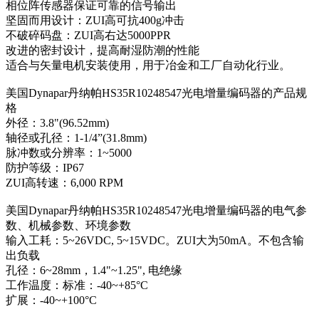
相位阵传感器保证可靠的信号输出
坚固而用设计：ZUI高可抗400g冲击
不破碎码盘：ZUI高右达5000PPR
改进的密封设计，提高耐湿防潮的性能
适合与矢量电机安装使用，用于冶金和工厂自动化行业。
美国Dynapar丹纳帕HS35R10248547光电增量编码器的产品规
格
外径：3.8"(96.52mm)
轴径或孔径：1-1/4”(31.8mm)
脉冲数或分辨率：1~5000
防护等级：IP67
ZUI高转速：6,000 RPM
美国Dynapar丹纳帕HS35R10248547光电增量编码器的电气参
数、机械参数、环境参数
输入工耗：5~26VDC, 5~15VDC。ZUI大为50mA。不包含输
出负载
孔径：6~28mm，1.4"~1.25", 电绝缘
工作温度：标准：-40~+85°C
扩展：-40~+100°C