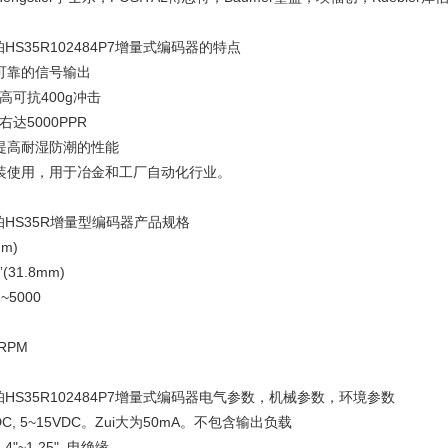
帕HS35R102484P7增量式编码器的特点
可靠的信号输出
高可抗400g冲击
右达5000PPR
提高耐湿防潮的性能
装使用，用于冶金和工厂自动化行业。
纳帕HS35R增量型编码器产品规格
mm)
(31.8mm)
5000
 RPM
纳帕HS35R102484P7增量式编码器电气参数，机械参数，环境参数
C, 5~15VDC。Zui大为50mA。不包含输出负载
"~1.25", 电绝缘