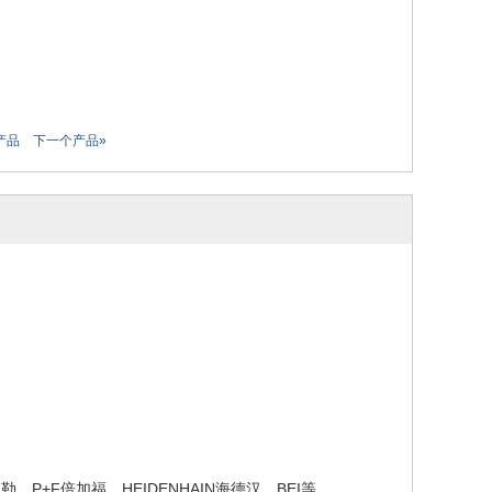
产品
下一个产品»
伯勒，P+F倍加福，HEIDENHAIN海德汉，BEI等。