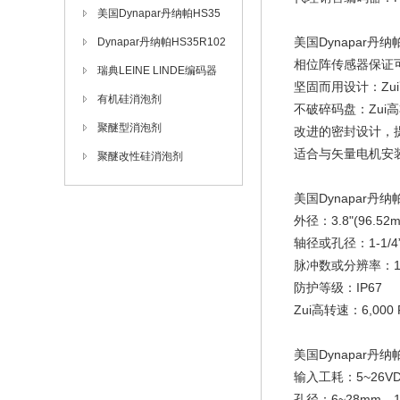
O/1000ES.12KA
美国Dynapar丹纳帕HS35
美国Dynapar丹纳
R10245172增量编码器
Dynapar丹纳帕HS35R102
相位阵传感器保证
48547增量编码器
瑞典LEINE LINDE编码器
坚固而用设计：Zui
有机硅消泡剂
不破碎码盘：Zui高
聚醚型消泡剂
改进的密封设计，
适合与矢量电机安
聚醚改性硅消泡剂
美国Dynapar丹
外径：3.8"(96.52
轴径或孔径：1-1/4”
脉冲数或分辨率：1~
防护等级：IP67
Zui高转速：6,000
美国Dynapar丹
输入工耗：5~26VD
孔径：6~28mm，1.4