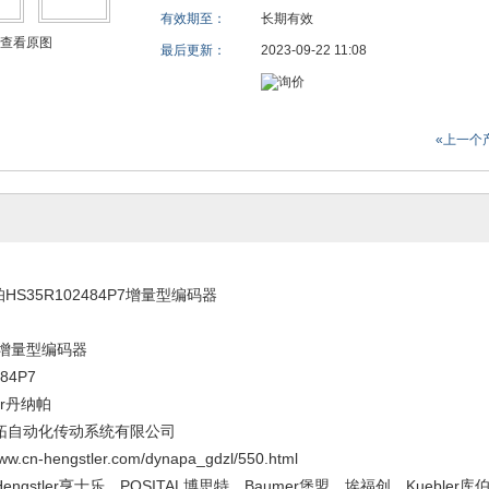
有效期至：
长期有效
查看原图
最后更新：
2023-09-22 11:08
«上一个
帕HS35R102484P7增量型编码器
R增量型编码器
84P7
ar丹纳帕
拓自动化传动系统有限公司
cn-hengstler.com/dynapa_gdzl/550.html
gstler亨士乐，POSITAL博思特，Baumer堡盟，埃福创，Kuebler库