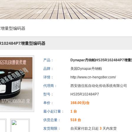
4P7增量型编码器
5R102484P7增量型编码器
产品：
Dynapar丹纳帕HS35R102484P7
品牌：
美国Dynapar丹纳帕
详情：
http://www.cn-hengstler.com/
代理商：
西安德伍拓自动化传动系统有限公司
型号：
HS35R102484P7
单价：
168.00元/台
最小起订量：
1 台
供货总量：
518 台
发货期限：
自买家付款之日起
3
天内发货