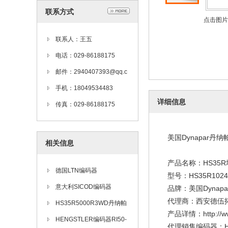
联系方式
点击图片
联系人：王五
电话：029-86188175
邮件：2940407393@qq.c
om
手机：18049534483
详细信息
传真：029-86188175
美国Dynapar丹纳
相关信息
产品名称：HS35
德国LTN编码器
型号：HS35R1024
意大利SICOD编码器
品牌：美国Dynap
代理商：西安德伍
HS35R5000R3WD丹纳帕
产品详情：http://www.
Dynapar增量式编码器
HENGSTLER编码器RI50-
代理销售编码器：Hen